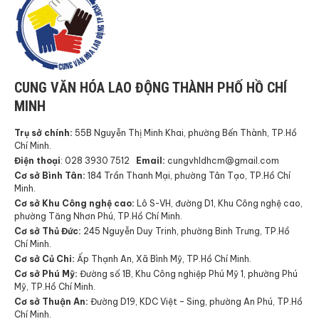
CUNG VĂN HÓA LAO ĐỘNG THÀNH PHỐ HỒ CHÍ
MINH
Trụ sở chính:
55B Nguyễn Thị Minh Khai, phường Bến Thành, TP.Hồ
Chí Minh.
Điện thoại
: 028 3930 7512
Email:
cungvhldhcm@gmail.com
Cơ sở Bình Tân:
184 Trần Thanh Mại, phường Tân Tạo, TP.Hồ Chí
Minh.
Cơ sở Khu Công nghệ cao:
Lô S-VH, đường D1, Khu Công nghệ cao,
phường Tăng Nhơn Phú, TP.Hồ Chí Minh.
Cơ sở Thủ Đức:
245 Nguyễn Duy Trinh, phường Binh Trưng, TP.Hồ
Chí Minh.
Cơ sở Củ Chi:
Ấp Thạnh An, Xã Bình Mỹ, TP.Hồ Chí Minh.
Cơ sở Phú Mỹ:
Đường số 1B, Khu Công nghiệp Phú Mỹ 1, phường Phú
Mỹ, TP.Hồ Chí Minh.
Cơ sở Thuận An:
Đường D19, KDC Việt – Sing, phường An Phú, TP.Hồ
Chí Minh.