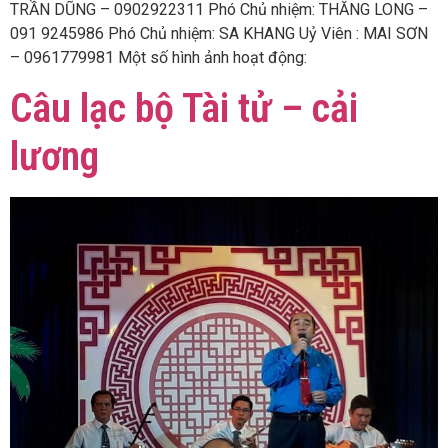
TRẦN DŨNG – 0902922311 Phó Chủ nhiệm: THĂNG LONG –
091 9245986 Phó Chủ nhiệm: SA KHANG Uỷ Viên : MAI SƠN
– 0961779981 Một số hình ảnh hoạt động:
Câu lạc bộ Tài tử – cải
lương