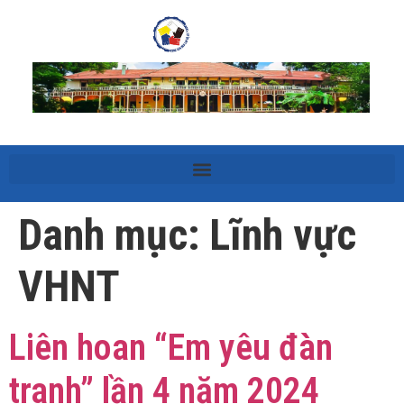
Danh mục:
Lĩnh vực
VHNT
Liên hoan “Em yêu đàn
tranh” lần 4 năm 2024