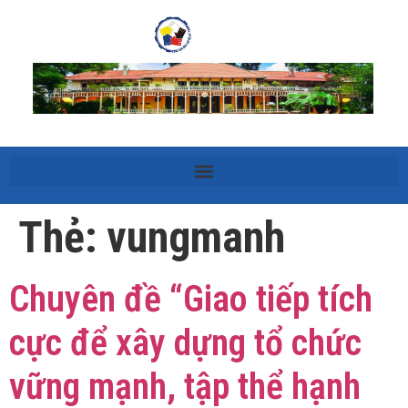
Thẻ:
vungmanh
Chuyên đề “Giao tiếp tích
cực để xây dựng tổ chức
vững mạnh, tập thể hạnh