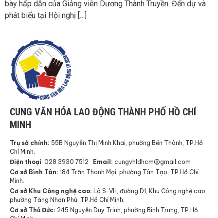
bày hấp dẫn của Giảng viên Dương Thành Truyền. Đến dự và
phát biểu tại Hội nghị […]
CUNG VĂN HÓA LAO ĐỘNG THÀNH PHỐ HỒ CHÍ
MINH
Trụ sở chính:
55B Nguyễn Thị Minh Khai, phường Bến Thành, TP.Hồ
Chí Minh.
Điện thoại
: 028 3930 7512
Email:
cungvhldhcm@gmail.com
Cơ sở Bình Tân:
184 Trần Thanh Mại, phường Tân Tạo, TP.Hồ Chí
Minh.
Cơ sở Khu Công nghệ cao:
Lô S-VH, đường D1, Khu Công nghệ cao,
phường Tăng Nhơn Phú, TP.Hồ Chí Minh.
Cơ sở Thủ Đức:
245 Nguyễn Duy Trinh, phường Binh Trưng, TP.Hồ