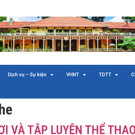
Dịch vụ – Sự kiện
VHNT
TDTT
C
he
HƠI VÀ TẬP LUYỆN THỂ THA