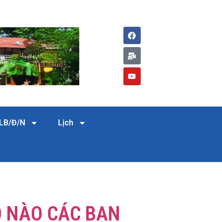
LB/Đ/N
Lịch
O NÀO CÁC BẠN