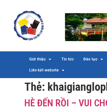
Giới thiệu
Tin tức
Đào tạo
Liên kết website
Thẻ:
khaigianglop
HÈ ĐẾN RỒI – VUI C