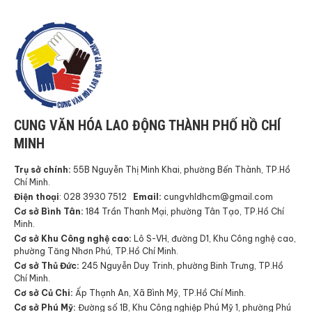
CUNG VĂN HÓA LAO ĐỘNG THÀNH PHỐ HỒ CHÍ
MINH
Trụ sở chính:
55B Nguyễn Thị Minh Khai, phường Bến Thành, TP.Hồ
Chí Minh.
Điện thoại
: 028 3930 7512
Email:
cungvhldhcm@gmail.com
Cơ sở Bình Tân:
184 Trần Thanh Mại, phường Tân Tạo, TP.Hồ Chí
Minh.
Cơ sở Khu Công nghệ cao:
Lô S-VH, đường D1, Khu Công nghệ cao,
phường Tăng Nhơn Phú, TP.Hồ Chí Minh.
Cơ sở Thủ Đức:
245 Nguyễn Duy Trinh, phường Binh Trưng, TP.Hồ
Chí Minh.
Cơ sở Củ Chi:
Ấp Thạnh An, Xã Bình Mỹ, TP.Hồ Chí Minh.
Cơ sở Phú Mỹ:
Đường số 1B, Khu Công nghiệp Phú Mỹ 1, phường Phú