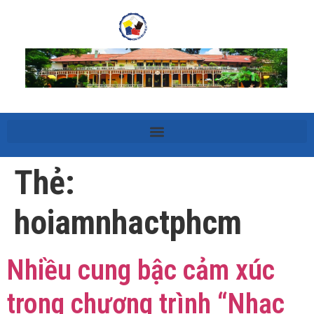
Thẻ:
hoiamnhactphcm
Nhiều cung bậc cảm xúc
trong chương trình “Nhạc