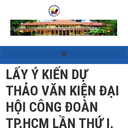
LẤY Ý KIẾN DỰ
THẢO VĂN KIỆN ĐẠI
HỘI CÔNG ĐOÀN
TP.HCM LẦN THỨ I,