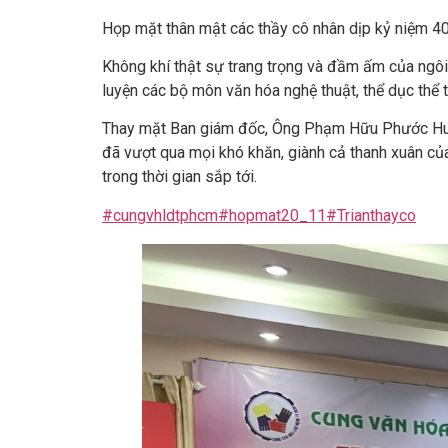
Họp mặt thân mật các thầy cô nhân dịp kỷ niệm 
Không khí thật sự trang trọng và đầm ấm của ngô
luyện các bộ môn văn hóa nghệ thuật, thể dục thể 
Thay mặt Ban giám đốc, Ông Phạm Hữu Phước Hu
đã vượt qua mọi khó khăn, giành cả thanh xuân của
trong thời gian sắp tới.
#cungvhldtphcm
#hopmat20_11
#Trianthayco