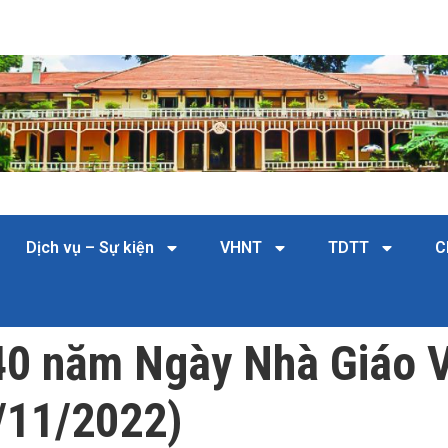
Dịch vụ – Sự kiện
VHNT
TDTT
C
40 năm Ngày Nhà Giáo 
/11/2022)