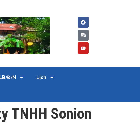
LB/Đ/N
Lịch
 ty TNHH Sonion