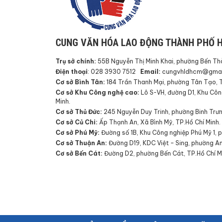
CUNG VĂN HÓA LAO ĐỘNG THÀNH PHỐ H
Trụ sở chính:
55B Nguyễn Thị Minh Khai, phường Bến Thà
Điện thoại
: 028 3930 7512
Email:
cungvhldhcm@gmai
Cơ sở Bình Tân:
184 Trần Thanh Mại, phường Tân Tạo, T
Cơ sở Khu Công nghệ cao:
Lô S-VH, đường D1, Khu Côn
Minh.
Cơ sở Thủ Đức:
245 Nguyễn Duy Trinh, phường Binh Trưn
Cơ sở Củ Chi:
Ấp Thạnh An, Xã Bình Mỹ, TP.Hồ Chí Minh.
Cơ sở Phú Mỹ:
Đường số 1B, Khu Công nghiệp Phú Mỹ 1, 
Cơ sở Thuận An:
Đường D19, KDC Việt – Sing, phường An
Cơ sở Bến Cát:
Đường D2, phường Bến Cát, TP.Hồ Chí M