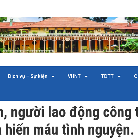
Dịch vụ – Sự kiện
VHNT
TDTT
C
n, người lao động công
 hiến máu tình nguyện.