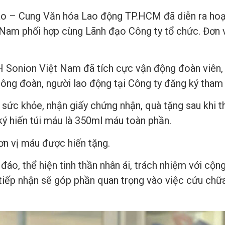
ao – Cung Văn hóa Lao động TP.HCM đã diễn ra hoạ
am phối hợp cùng Lãnh đạo Công ty tổ chức. Đơn vị
Sonion Việt Nam đã tích cực vận động đoàn viên, 
công đoàn, người lao động tại Công ty đăng ký tham 
sức khỏe, nhận giấy chứng nhận, quà tặng sau khi t
ký hiến túi máu là 350ml máu toàn phần.
ơn vị máu được hiến tặng.
đáo, thể hiện tinh thần nhân ái, trách nhiệm với cộ
ếp nhận sẽ góp phần quan trọng vào việc cứu chữa 