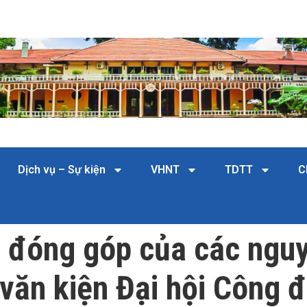
Dịch vụ – Sự kiện
VHNT
TDTT
C
ến đóng góp của các ngu
 văn kiện Đại hội Công