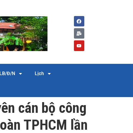
LB/Đ/N
Lịch
yên cán bộ công
 đoàn TPHCM lần